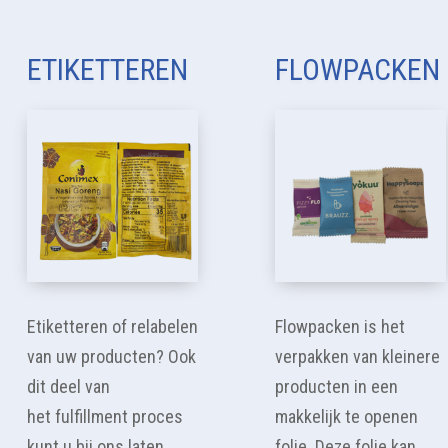
ETIKETTEREN
FLOWPACKEN
Etiketteren of relabelen
Flowpacken is het
van uw producten? Ook
verpakken van kleinere
dit deel van
producten in een
het fulfillment
proces
makkelijk te openen
kunt u bij ons laten
folie. Deze folie kan