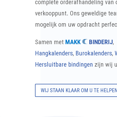
complete o
rderafhandeling van o
verkooppunt.
Ons geweldige tea
mogelijk om uw opdracht perfect
Samen met
MAKK
BINDERIJ
,
Hangk
alenders
,
Burokalenders
,
Hersluitbare bindingen
zijn wij 
WIJ STAAN KLAAR OM U TE HELPE