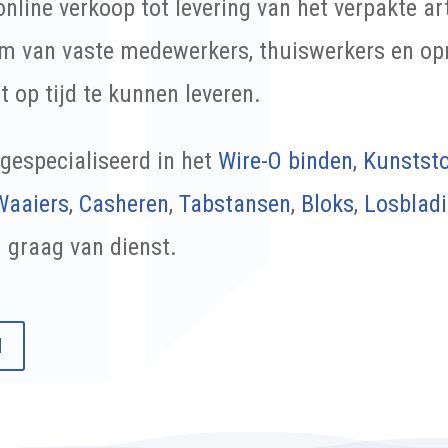
nline verkoop tot levering van het verpakte art
m van vaste medewerkers, thuiswerkers en o
 op tijd te kunnen leveren.
gespecialiseerd in het
Wire-O binden
,
Kunststo
Waaiers
,
Casheren
,
Tabstansen
,
Bloks
,
Losbladi
u graag van dienst.
N