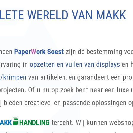
LETE WERELD VAN MAKK
rheen
Paper
W
ork Soest
zijn dé bestemming voor
rvaring in
opzetten en vullen van displays
en 
n/krimpen
van artikelen, en garandeert een pro
rojecten. Of u nu op zoek bent naar een luxe u
ij bieden creatieve en passende oplossingen 
AKK
HANDLING
terecht. Wij kunnen webshop