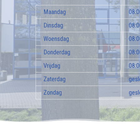
Maandag
08:0
Dinsdag
08:0
Woensdag
08:0
Donderdag
08:0
Vrijdag
08:0
Zaterdag
gesl
Zondag
gesl